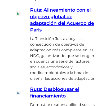
n
s
ó
o
s
p
Ruta: Alineamiento con el
n
r
i
a
p
objetivo global de
a
c
r
a
t
adaptación del Acuerdo de
i
a
r
i
ó
París
l
a
v
n
a
t
La Transición Justa apoya la
o
J
s
o
consecución de objetivos de
s
u
o
d
adaptación más completos en las
s
c
o
NDC, garantizando que se tengan
t
i
s
en cuenta una serie de factores
a
e
sociales, económicos y
d
medioambientales a la hora de
a
diseñar las acciones de adaptación.
d
Ruta: Desbloquear el
financiamiento
Demostrar responsabilidad social y