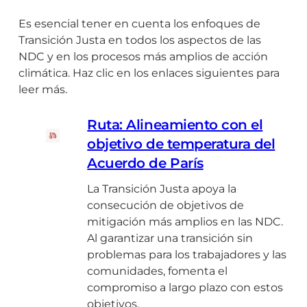
e
s
s
a
m
Es esencial tener en cuenta los enfoques de
a
p
c
p
Transición Justa en todos los aspectos de las
l
a
t
o
NDC y en los procesos más amplios de acción
e
r
o
d
climática. Haz clic en los enlaces siguientes para
s
a
s
e
leer más.
y
p
y
r
e
r
l
a
Ruta: Alineamiento con el
n
o
o
m
f
objetivo de temperatura del
c
s
i
o
e
Acuerdo de París
b
e
q
s
e
n
La Transición Justa apoya la
u
o
n
t
consecución de objetivos de
e
s
e
o
mitigación más amplios en las NDC.
s
d
f
y
Al garantizar una transición sin
c
e
i
a
problemas para los trabajadores y las
o
t
c
c
comunidades, fomenta el
l
r
i
c
compromiso a largo plazo con estos
a
a
o
i
objetivos.
b