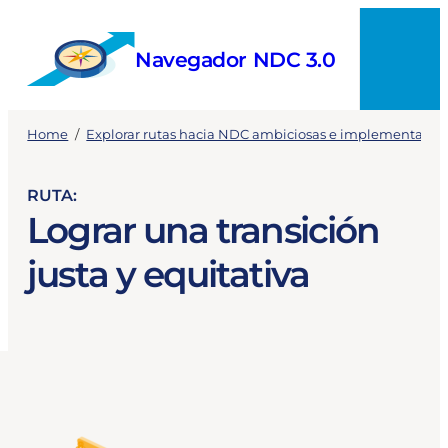
Skip
to
Navegador NDC 3.0
content
Menú
Home
/
Explorar rutas hacia NDC ambiciosas e implementable
RUTA:
Lograr una transición
justa y equitativa