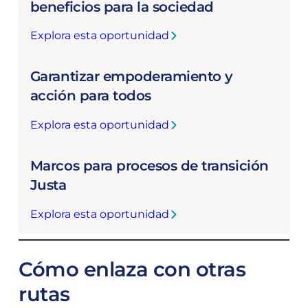
c
beneficios para la sociedad
i
Explora esta oportunidad
l
:
i
C
t
Garantizar empoderamiento y
o
a
m
acción para todos
d
p
o
Explora esta oportunidad
r
:
r
e
G
e
n
Marcos para procesos de transición
a
s
d
r
Justa
t
e
a
r
r
Explora esta oportunidad
n
a
:
l
t
n
M
o
i
s
a
s
Cómo enlaza con otras
z
v
r
i
a
e
c
rutas
m
r
r
o
p