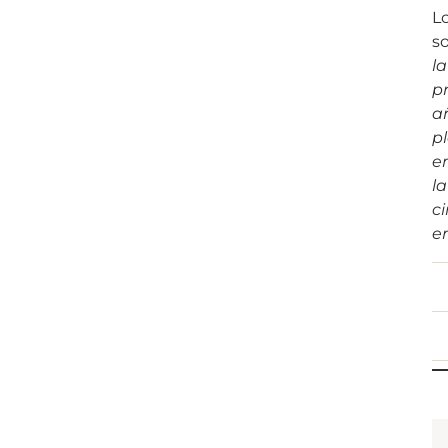
L
s
l
pr
añ
pl
e
la
ci
en