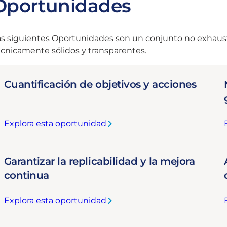
Oportunidades
as siguientes Oportunidades son un conjunto no exhaus
écnicamente sólidos y transparentes.
Cuantificación de objetivos y acciones
Explora esta oportunidad
:
:
C
u
Garantizar la replicabilidad y la mejora
a
j
continua
n
t
r
Explora esta oportunidad
i
:
:
f
G
i
i