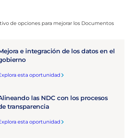
tivo de opciones para mejorar los Documentos
Mejora e integración de los datos en el
gobierno
Explora esta oportunidad
M
e
Alineando las NDC con los procesos
de transparencia
o
Explora esta oportunidad
a
e
A