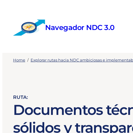
Skip
to
content
Navegador NDC 3.0
Home
/
Explorar rutas hacia NDC ambiciosas e implementab
RUTA:
Documentos téc
sólidos y transpa