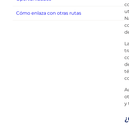
co
ut
Cómo enlaza con otras rutas
N
c
de
La
tr
co
de
t
co
Au
o
y 
¿