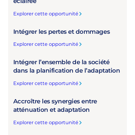
éclairée
a
i
t
o
Explorer cette opportunité
:
t
r
A
e
e
Intégrer les pertes et dommages
m
i
r
é
n
l
Explorer cette opportunité
l
d
:
e
i
r
I
s
o
e
Intégrer l’ensemble de la société
n
l
r
d
t
dans la planification de l’adaptation
i
e
e
é
e
r
s
Explorer cette opportunité
g
n
:
l
o
r
s
I
a
b
e
e
Accroître les synergies entre
n
d
j
r
n
t
atténuation et adaptation
i
e
l
t
é
s
c
e
r
Explorer cette opportunité
g
p
t
:
s
e
r
o
i
A
p