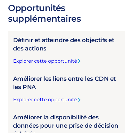
Opportunités
supplémentaires
Définir et atteindre des objectifs et
des actions
Explorer cette opportunité
:
D
Améliorer les liens entre les CDN et
é
f
les PNA
i
Explorer cette opportunité
n
:
i
A
r
Améliorer la disponibilité des
m
e
é
données pour une prise de décision
t
l