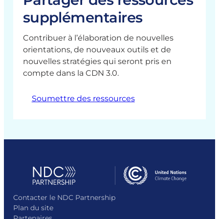
o
i
t
a
t
supplémentaires
r
o
a
t
i
i
n
d
u
o
e
Contribuer à l’élaboration de nouvelles
é
a
r
n
l
orientations, de nouveaux outils et de
c
p
e
d
l
nouvelles stratégies qui seront pris en
l
t
e
e
compte dans la CDN 3.0.
a
a
l
s
i
t
’
r
i
Soumettre des ressources
a
é
o
d
e
n
a
p
t
a
t
i
Contacter le NDC Partnership
o
Plan du site
n
Partenaires