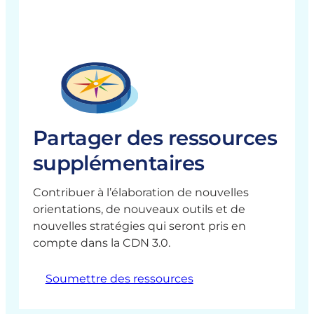
s
s
e
i
d
s
q
e
p
u
r
o
e
e
u
s
n
r
f
l
o
e
Partager des ressources
r
t
supplémentaires
c
r
e
a
m
Contribuer à l’élaboration de nouvelles
n
e
orientations, de nouveaux outils et de
s
n
nouvelles stratégies qui seront pris en
f
t
compte dans la CDN 3.0.
e
d
r
e
Soumettre des ressources
t
s
e
c