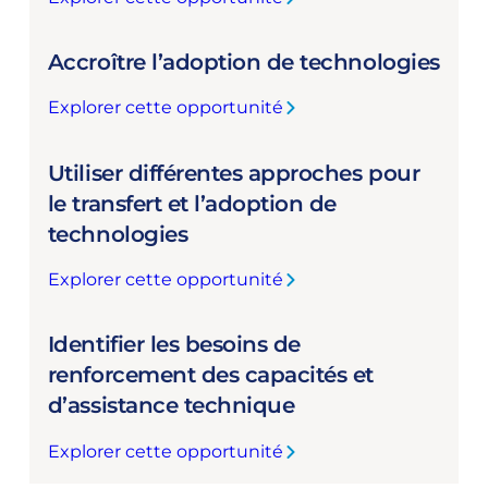
:
C
Accroître l’adoption de technologies
l
a
Explorer cette opportunité
r
:
i
A
f
Utiliser différentes approches pour
c
i
c
le transfert et l’adoption de
e
r
technologies
r
o
d
î
Explorer cette opportunité
:
a
t
U
v
r
Identifier les besoins de
t
a
e
i
renforcement des capacités et
n
l
l
t
d’assistance technique
’
i
a
a
s
Explorer cette opportunité
g
d
:
e
e
o