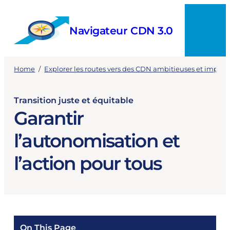
Skip
to
Navigateur CDN 3.0
content
Menu
Home
/
Explorer les routes vers des CDN ambitieuses et implé
Transition juste et équitable
Garantir
l’autonomisation et
l’action pour tous
On This Page