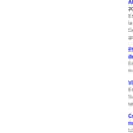
Al
2
Es
la
De
go
P
d
Es
i
V
Es
Su
s
C
n
L