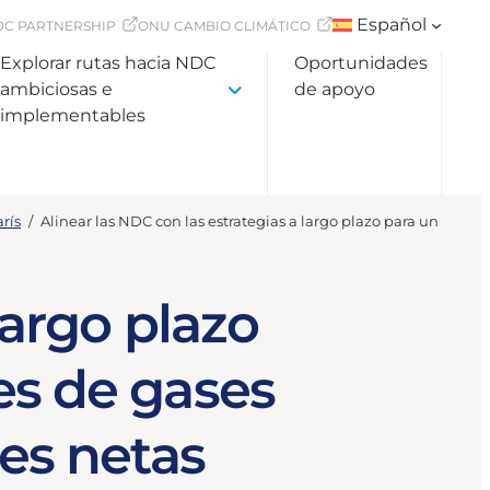
Español
DC PARTNERSHIP
ONU CAMBIO CLIMÁTICO
Explorar rutas hacia NDC
Oportunidades
ambiciosas e
de apoyo
implementables
rís
/
Alinear las NDC con las estrategias a largo plazo para un desar
largo plazo
es de gases
es netas