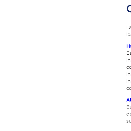
La
l
H
Es
in
co
in
in
co
A
Es
de
su