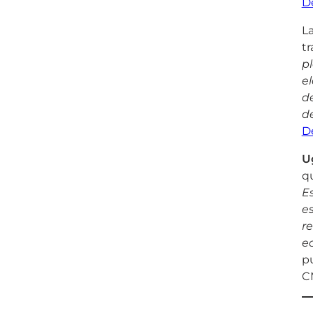
D
L
tr
p
el
d
d
D
U
qu
Es
e
re
e
pu
C