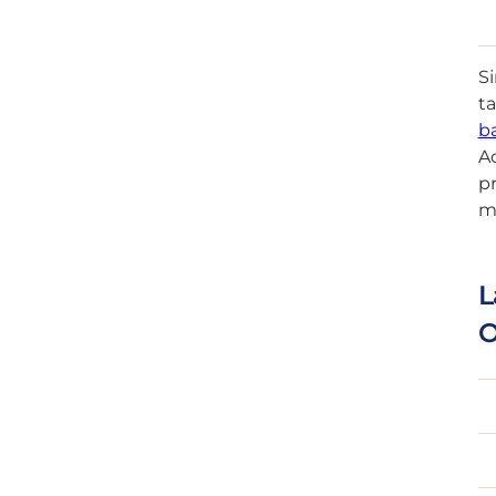
Si
ta
ba
Ac
pr
má
L
O