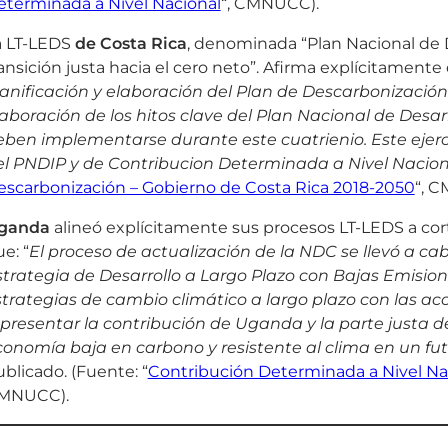
eterminada a Nivel Nacional
“, CMNUCC).
a LT-LEDS
de Costa
Rica
, denominada “Plan Nacional de 
ansición justa hacia el cero neto”. Afirma explícitamente
lanificación y elaboración del Plan de Descarbonización
aboración de los hitos clave del Plan Nacional de Desar
eben implementarse durante este cuatrienio. Este ejerci
el PNDIP y de Contribucion Determinada a Nivel Nacion
escarbonización – Gobierno de Costa Rica 2018-2050
“, 
ganda
alineó explícitamente sus procesos LT-LEDS a cor
e: “
El proceso de actualización de la NDC se llevó a c
trategia de Desarrollo a Largo Plazo con Bajas Emisione
strategias de cambio climático a largo plazo con las ac
presentar la contribución de Uganda y la parte justa de
conomía baja en carbono y resistente al clima en un fu
blicado. (Fuente: “
Contribución Determinada a Nivel Na
MNUCC).