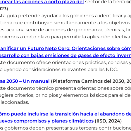
inear las acciones a corto plazo del
sector de la tierra
co
023)
ta guía pretende ayudar a los gobiernos a identificar y ap
 tierra que contribuyan simultáneamente a los objetivos d
staca una serie de acciones de gobernanza, técnicas, fi
biernos a corto plazo para permitir la aplicación efectiva
lanificar un Futuro Neto Cero: Orientaciones sobre cóm
esarrollo con bajas emisiones de gases de efecto inve
te documento ofrece orientaciones prácticas, concisas y 
ncluyendo consideraciones relevantes para las NDC.
ías 2050 – Un manual
(Plataforma Caminos del 2050, 2
te documento técnico presenta orientaciones sobre cómo
giere criterios, principios y elementos básicos para el desa
eleccionadas.
ómo puede incluirse la transición hacia el abandono de
uevos compromisos y planes climáticos
(IISD, 2024)
os gobiernos deben presentar sus terceras contribucione