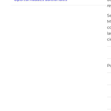
re
Se
Ma
co
la
ci
P