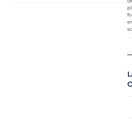
de
pl
fo
en
s
L
O