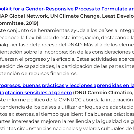
oolkit for a Gender-Responsive Process to Formulate 
NAP Global Network, UN Climate Change, Least Develo
ommittee, 2019)
te conjunto de herramientas ayuda a los países a integr
conoce la flexibilidad de esta integración, destacando 
alquier fase del proceso del PNAD. Más allá de los eleme
ientación sobre la incorporación de las consideraciones 
fuerzan el progreso y la eficacia. Estas actividades abarc
eación de capacidades, la participación de las partes int
tención de recursos financieros.
rogresos, buenas prácticas y lecciones aprendidas en la
daptación sensibles al género
(ONU Cambio Climático,
ste informe político de la CMNUCC aborda la integración
 tendencia de los países a utilizar enfoques de adaptació
tos existentes, al tiempo que identifica buenas práctica
rtes interesadas mejoren la resiliencia y la igualdad de 
stintas circunstancias nacionales y valores culturales de l