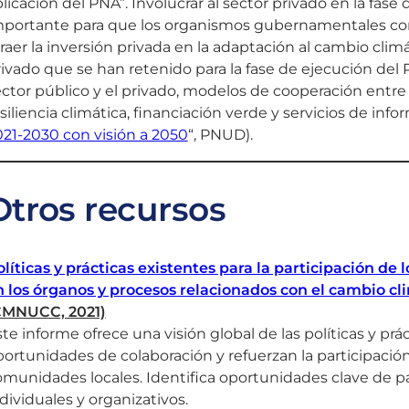
licación del PNA”. Involucrar al sector privado en la fas
mportante para que los organismos gubernamentales com
raer la inversión privada en la adaptación al cambio cli
ivado que se han retenido para la fase de ejecución de
ctor público y el privado, modelos de cooperación entre
siliencia climática, financiación verde y servicios de info
021-2030 con visión a 2050
“, PNUD).
Otros recursos
líticas y prácticas existentes para la participación de
n los órganos y procesos relacionados con el cambio cl
CMNUCC, 2021)
te informe ofrece una visión global de las políticas y pr
ortunidades de colaboración y refuerzan la participació
munidades locales. Identifica oportunidades clave de par
dividuales y organizativos.