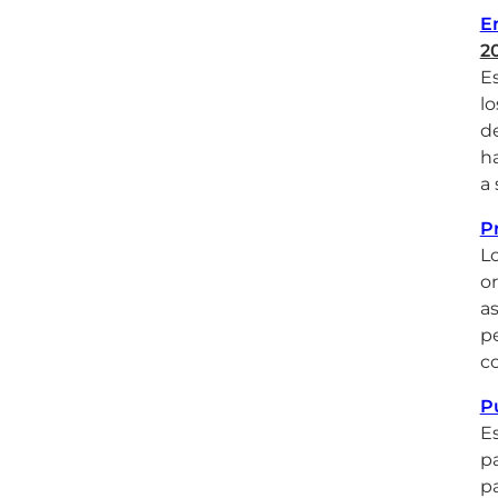
En
2
Es
lo
de
ha
a 
P
Lo
or
a
pe
co
P
Es
pa
p