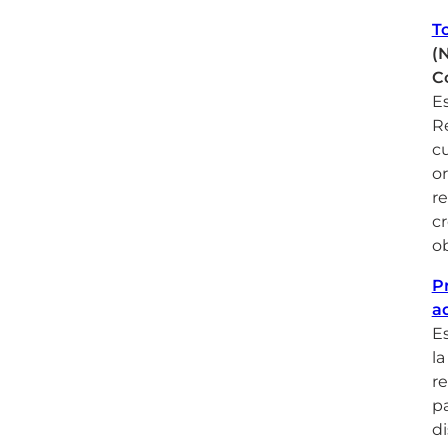
T
(
C
Es
Re
cu
or
re
cr
ob
P
a
E
la
re
pa
di