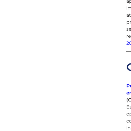
ap
i
at
pr
se
re
2
Po
e
(
Es
op
co
in