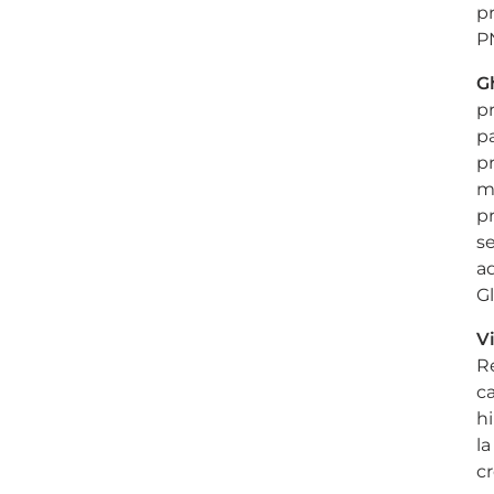
pr
P
G
pr
pa
pr
ma
pr
se
ad
G
V
R
c
hi
la
cr