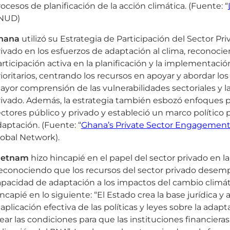
ocesos de planificación de la acción climática. (Fuente: “
NUD)
hana
utilizó su Estrategia de Participación del Sector Pr
ivado en los esfuerzos de adaptación al clima, reconoci
rticipación activa en la planificación y la implementaci
ioritarios, centrando los recursos en apoyar y abordar l
yor comprensión de las vulnerabilidades sectoriales y la
ivado. Además, la estrategia también esbozó enfoques pa
ctores público y privado y estableció un marco político pa
aptación. (Fuente: “
Ghana’s Private Sector Engagement 
lobal Network).
ietnam
hizo hincapié en el papel del sector privado en l
econociendo que los recursos del sector privado desemp
apacidad de adaptación a los impactos del cambio climát
ncapié en lo siguiente: “El Estado crea la base jurídica 
 aplicación efectiva de las políticas y leyes sobre la ada
ear las condiciones para que las instituciones financieras