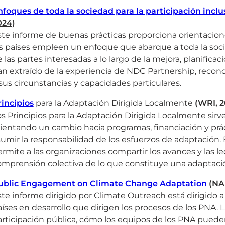
foques de toda la sociedad para la participación inclu
024)
te informe de buenas prácticas proporciona orientacione
s países empleen un enfoque que abarque a toda la socied
 las partes interesadas a lo largo de la mejora, planifica
n extraído de la experiencia de NDC Partnership, recon
sus circunstancias y capacidades particulares.
rincipios
para la Adaptación Dirigida Localmente
(WRI, 2
s Principios para la Adaptación Dirigida Localmente sirve
ientando un cambio hacia programas, financiación y prác
sumir la responsabilidad de los esfuerzos de adaptación
rmite a las organizaciones compartir los avances y las l
mprensión colectiva de lo que constituye una adaptación
ublic Engagement on Climate Change Adaptation
(NAP
te informe dirigido por Climate Outreach está dirigido a
íses en desarrollo que dirigen los procesos de los PNA. 
articipación pública, cómo los equipos de los PNA puede