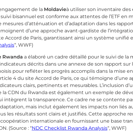
’engagement de la
Moldavie
à utiliser son inventaire des
 suivi bisannuel est conforme aux attentes de l’ETF en mat
e mesures d’atténuation et d’adaptation dans les rappor
émoignent d’une approche avant-gardiste de l’intégratio
te Accord de Paris, garantissant ainsi un système unifié e
alysis
“, WWF)
e Rwanda
a élaboré un cadre détaillé pour le suivi de 
’indicateurs décrits dans une annexe de son rapport sur
oisis pour refléter les progrès accomplis dans la mise en
article 4 du site Accord de Paris, ce qui témoigne d’une 
dicateurs clairs, pertinents et mesurables. L’inclusion 
e la CDN du Rwanda est également un exemple de dével
i intègrent la transparence. Ce cadre ne se contente pas 
adaptation, mais inclut également les impacts non liés au
us les résultats sont clairs et justifiés. Cette approche r
 coopération internationale en fournissant une base trans
N. (Source : “
NDC Checklist Rwanda Analysis
“, WWF)