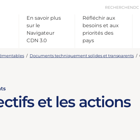
RECHERCHE
NDC
En savoir plus
Réfléchir aux
sur le
besoins et aux
Navigateur
priorités des
CDN 3.0
pays
plémentables
/
Documents techniquement solides et transparents
/
nts
ctifs et les actions