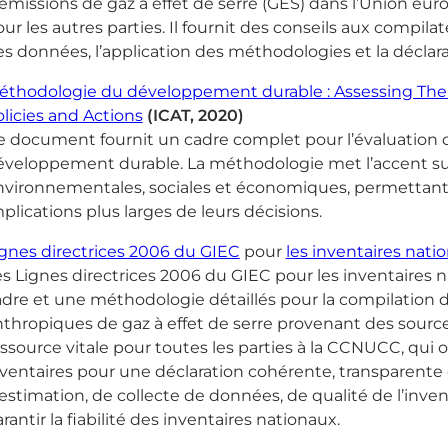
émissions de gaz à effet de serre (GES) dans l’Union eu
ur les autres parties. Il fournit des conseils aux compilate
s données, l’application des méthodologies et la déclar
éthodologie du développement durable : Assessing The 
licies and Actions
(ICAT, 2020)
 document fournit un cadre complet pour l’évaluation de
éveloppement durable. La méthodologie met l’accent sur 
nvironnementales, sociales et économiques, permettant a
plications plus larges de leurs décisions.
ignes directrices 2006 du GIEC
pour
les inventaires nati
s Lignes directrices 2006 du GIEC pour les inventaires 
adre et une méthodologie détaillés pour la compilation 
thropiques de gaz à effet de serre provenant des sources 
ssource vitale pour toutes les parties à la CCNUCC, qui 
nventaires pour une déclaration cohérente, transparen
estimation, de collecte de données, de qualité de l’inve
rantir la fiabilité des inventaires nationaux.