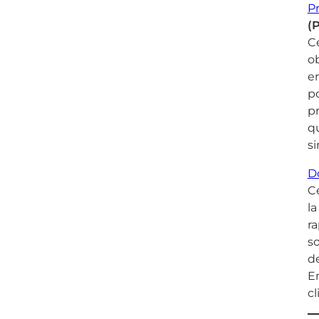
Pr
(
Ce
ob
en
po
pr
qu
si
Do
Ce
la
ra
so
de
En
cl