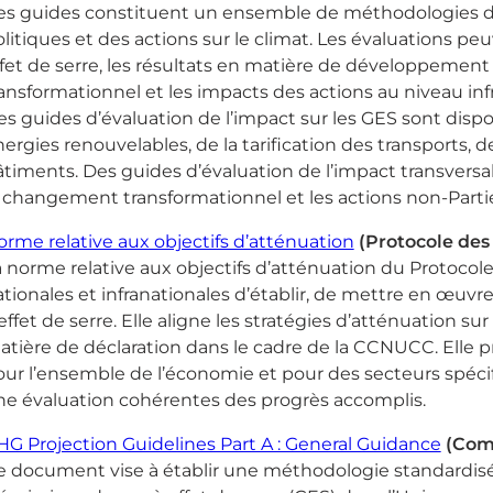
es guides constituent un ensemble de méthodologies dest
litiques et des actions sur le climat. Les évaluations pe
fet de serre, les résultats en matière de développemen
ansformationnel et les impacts des actions au niveau infr
s guides d’évaluation de l’impact sur les GES sont dispo
ergies renouvelables, de la tarification des transports, de
timents. Des guides d’évaluation de l’impact transvers
 changement transformationnel et les actions non-Parties
rme relative aux objectifs d’atténuation
(Protocole des
 norme relative aux objectifs d’atténuation du Protocol
tionales et infranationales d’établir, de mettre en œuvre
effet de serre. Elle aligne les stratégies d’atténuation s
tière de déclaration dans le cadre de la CCNUCC. Elle prév
ur l’ensemble de l’économie et pour des secteurs spécifi
ne évaluation cohérentes des progrès accomplis.
G Projection Guidelines Part A : General Guidance
(Com
 document vise à établir une méthodologie standardisée