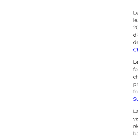
L
le
2
d’
de
C
L
fo
ch
pr
fo
S
L
vi
r
ba