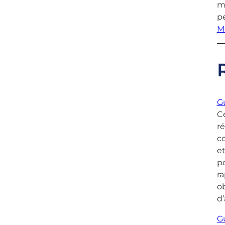
m
pe
M
Gu
Ce
ré
co
et
po
ra
ob
d’
Gu