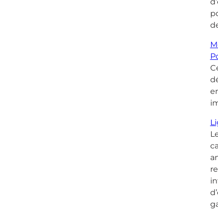
d’
po
de
M
Po
Ce
d
e
im
L
Le
c
an
re
i
d’
ga