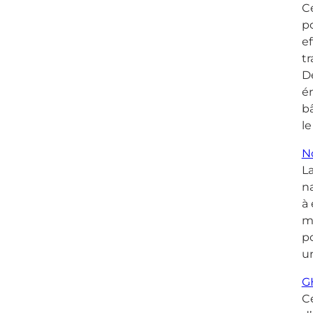
C
po
ef
tr
De
én
bâ
le
No
La
na
à 
ma
po
u
GH
Ce