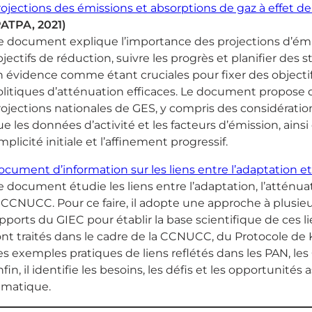
ojections des émissions et absorptions de gaz à effet de 
PATPA, 2021)
 document explique l’importance des projections d’émiss
jectifs de réduction, suivre les progrès et planifier des 
 évidence comme étant cruciales pour fixer des objectif
litiques d’atténuation efficaces. Le document propose d
ojections nationales de GES, y compris des considérations 
e les données d’activité et les facteurs d’émission, ain
mplicité initiale et l’affinement progressif.
cument d’information sur les liens entre l’adaptation et
 document étudie les liens entre l’adaptation, l’atténu
 CCNUCC. Pour ce faire, il adopte une approche à plusieu
pports du GIEC pour établir la base scientifique de ces l
nt traités dans le cadre de la CCNUCC, du Protocole de K
s exemples pratiques de liens reflétés dans les PAN, les 
fin, il identifie les besoins, les défis et les opportunité
imatique.