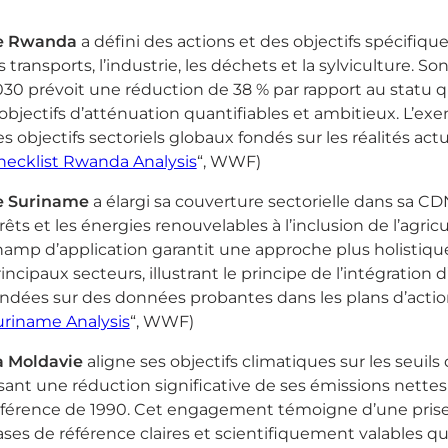
e Rwanda
a défini des actions et des objectifs spécifiq
s transports, l’industrie, les déchets et la sylviculture. 
030 prévoit une réduction de 38 % par rapport au statu
objectifs d’atténuation quantifiables et ambitieux. L’ex
s objectifs sectoriels globaux fondés sur les réalités actue
hecklist Rwanda Analysis
“, WWF)
e Suriname
a élargi sa couverture sectorielle dans sa CDN
rêts et les énergies renouvelables à l’inclusion de l’agri
amp d’application garantit une approche plus holistique
incipaux secteurs, illustrant le principe de l’intégration
ndées sur des données probantes dans les plans d’action 
uriname Analysis
“, WWF)
a Moldavie
aligne ses objectifs climatiques sur les seuil
sant une réduction significative de ses émissions nettes
éférence de 1990. Cet engagement témoigne d’une prise
ses de référence claires et scientifiquement valables q