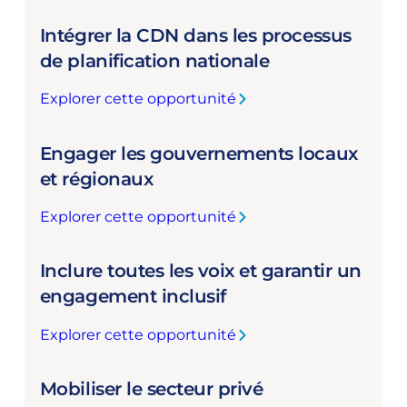
G
Intégrer la CDN dans les processus
a
r
de planification nationale
a
Explorer cette opportunité
n
:
t
I
i
Engager les gouvernements locaux
n
r
t
et régionaux
u
é
n
Explorer cette opportunité
g
:
e
r
E
c
e
Inclure toutes les voix et garantir un
n
o
r
g
engagement inclusif
o
l
a
r
a
Explorer cette opportunité
g
d
:
C
e
i
I
D
r
n
Mobiliser le secteur privé
n
N
l
a