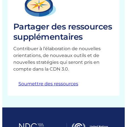
u
o
n
n
n
x
c
t
g
a
i
a
t
é
g
Partager des ressources
i
t
e
o
supplémentaires
é
m
n
d
e
a
a
Contribuer à l’élaboration de nouvelles
n
l
n
orientations, de nouveaux outils et de
t
e
s
nouvelles stratégies qui seront pris en
i
l
compte dans la CDN 3.0.
n
a
c
p
Soumettre des ressources
l
l
u
a
s
n
i
i
f
f
i