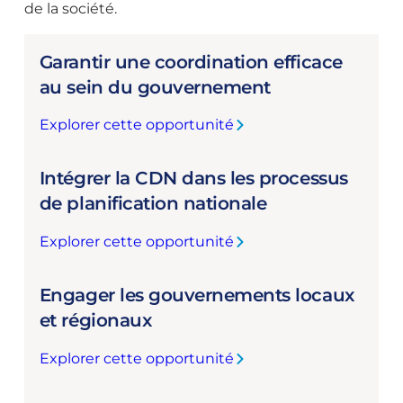
de la société.
Garantir une coordination efficace
au sein du gouvernement
Explorer cette opportunité
:
G
Intégrer la CDN dans les processus
a
r
de planification nationale
a
Explorer cette opportunité
n
:
t
I
i
Engager les gouvernements locaux
n
r
t
et régionaux
u
é
n
Explorer cette opportunité
g
:
e
r
E
c
e